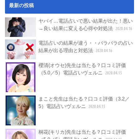
最新の投稿
ヤバイ…電話占いで悪い結果が出た！悪い
→良い結果に変える心得や対処法
2020.04.16
電話占いの結果が違う・・バラバラの占い
結果が出る理由と対処法
2020.04.16
櫻清(オウセ)先生は当たる？口コミ評価
（5.0／5）電話占いヴェルニ
2020.04.15
まこと先生は当たる？口コミ評価（3.2／
5）電話占いヴェルニ
2020.04.15
桐花(キリカ)先生は当たる？口コミ評価