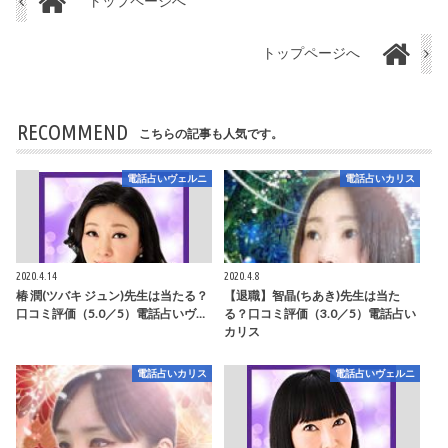
トップページへ
トップページへ
RECOMMEND
こちらの記事も人気です。
電話占いヴェルニ
電話占いカリス
2020.4.14
2020.4.8
椿 潤(ツバキ ジュン)先生は当たる？
【退職】智晶(ちあき)先生は当た
口コミ評価（5.0／5）電話占いヴ…
る？口コミ評価（3.0／5）電話占い
カリス
電話占いカリス
電話占いヴェルニ