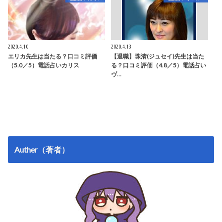
2020.4.10
2020.4.13
エリカ先生は当たる？口コミ評価
【退職】珠清(ジュセイ)先生は当た
（5.0／5）電話占いカリス
る？口コミ評価（4.8／5）電話占い
ヴ…
Auther（著者）