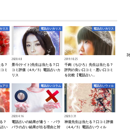
カリス
電話占いカリス
電話占いカリス
2020.4.8
2019.10.25
たる？
景斗(ケイト)先生は当たる？口
千絢（ちひろ）先生は当たる？
口コミ
コミ評価（4.9／5）電話占いカ
評判の良い口コミ・悪い口コミ
リス
を比較【電話占い…
ュアリ
電話占いコラム
電話占いウィル
2020.4.16
2020.3.31
たる？
電話占いの結果が違う・・バラ
神道先生は当たる？口コミ評価
話占い
バラの占い結果が出る理由と対
（4.4／5）電話占いウィル