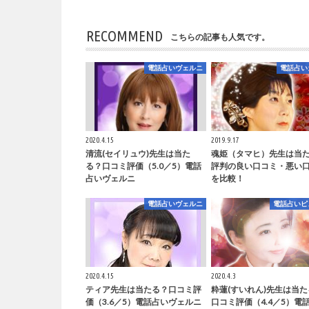
RECOMMEND
こちらの記事も人気です。
電話占いヴェルニ
電話占い
2020.4.15
2019.9.17
清流(セイリュウ)先生は当た
魂姫（タマヒ）先生は当
る？口コミ評価（5.0／5）電話
評判の良い口コミ・悪い
占いヴェルニ
を比較！
電話占いヴェルニ
電話占いピ
2020.4.15
2020.4.3
ティア先生は当たる？口コミ評
粋蓮(すいれん)先生は当
価（3.6／5）電話占いヴェルニ
口コミ評価（4.4／5）電