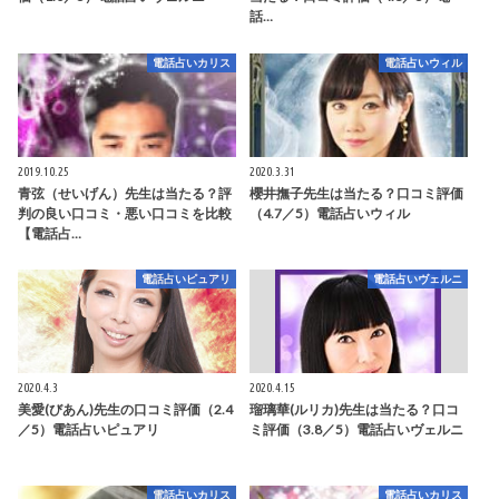
話…
電話占いカリス
電話占いウィル
2019.10.25
2020.3.31
青弦（せいげん）先生は当たる？評
櫻井撫子先生は当たる？口コミ評価
判の良い口コミ・悪い口コミを比較
（4.7／5）電話占いウィル
【電話占…
電話占いピュアリ
電話占いヴェルニ
2020.4.3
2020.4.15
美愛(びあん)先生の口コミ評価（2.4
瑠璃華(ルリカ)先生は当たる？口コ
／5）電話占いピュアリ
ミ評価（3.8／5）電話占いヴェルニ
電話占いカリス
電話占いカリス