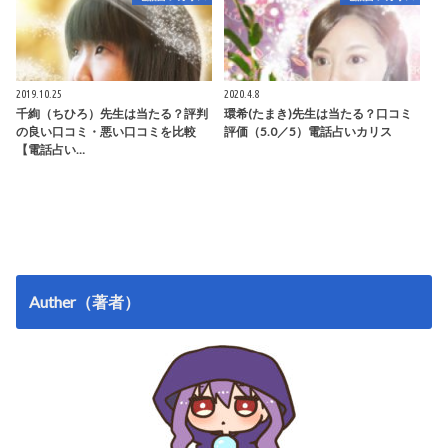
2019.10.25
2020.4.8
千絢（ちひろ）先生は当たる？評判
環希(たまき)先生は当たる？口コミ
の良い口コミ・悪い口コミを比較
評価（5.0／5）電話占いカリス
【電話占い…
Auther（著者）