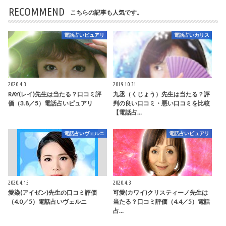
RECOMMEND
こちらの記事も人気です。
電話占いピュアリ
電話占いカリス
2020.4.3
2019.10.31
RAY(レイ)先生は当たる？口コミ評
九丞（くじょう）先生は当たる？評
価（3.8／5）電話占いピュアリ
判の良い口コミ・悪い口コミを比較
【電話占…
電話占いヴェルニ
電話占いピュアリ
2020.4.15
2020.4.3
愛染(アイゼン)先生の口コミ評価
可愛(カワイ)クリスティーノ先生は
（4.0／5）電話占いヴェルニ
当たる？口コミ評価（4.4／5）電話
占…