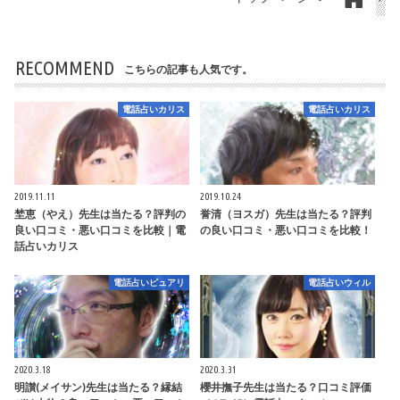
RECOMMEND
こちらの記事も人気です。
電話占いカリス
電話占いカリス
2019.11.11
2019.10.24
埜恵（やえ）先生は当たる？評判の
誉清（ヨスガ）先生は当たる？評判
良い口コミ・悪い口コミを比較｜電
の良い口コミ・悪い口コミを比較！
話占いカリス
電話占いピュアリ
電話占いウィル
2020.3.18
2020.3.31
明讃(メイサン)先生は当たる？縁結
櫻井撫子先生は当たる？口コミ評価