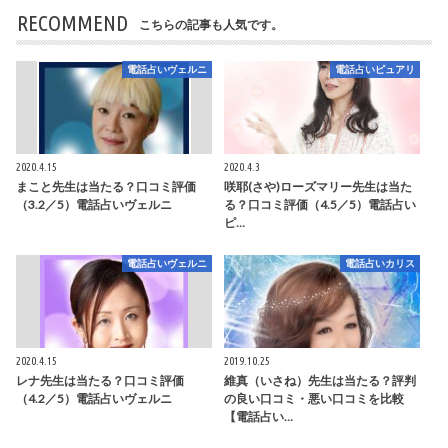
RECOMMEND
こちらの記事も人気です。
電話占いヴェルニ
電話占いピュアリ
2020.4.15
2020.4.3
まこと先生は当たる？口コミ評価
咲耶(さや)ローズマリー先生は当た
（3.2／5）電話占いヴェルニ
る？口コミ評価（4.5／5）電話占い
ピ…
電話占いヴェルニ
電話占いカリス
2020.4.15
2019.10.25
レナ先生は当たる？口コミ評価
維真（いさね）先生は当たる？評判
（4.2／5）電話占いヴェルニ
の良い口コミ・悪い口コミを比較
【電話占い…