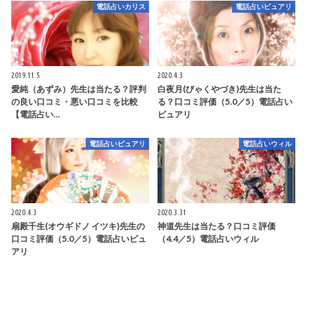
電話占いカリス
電話占いピュアリ
2019.11.5
2020.4.3
愛純（あずみ）先生は当たる？評判
白夜月(びゃくやづき)先生は当た
の良い口コミ・悪い口コミを比較
る？口コミ評価（5.0／5）電話占い
【電話占い…
ピュアリ
電話占いピュアリ
電話占いウィル
2020.4.3
2020.3.31
扇殿千生(オウギドノ イツキ)先生の
神道先生は当たる？口コミ評価
口コミ評価（5.0／5）電話占いピュ
（4.4／5）電話占いウィル
アリ