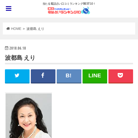
当たる電話占い口コミランキングBEST10！
HOME
波都島 えり
2018.06.18
波都島 えり