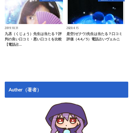
2019.10.31
2020.4.15
九丞（くじょう）先生は当たる？評
是空(ゼクウ)先生は当たる？口コミ
判の良い口コミ・悪い口コミを比較
評価（4.4／5）電話占いヴェルニ
【電話占…
Auther（著者）