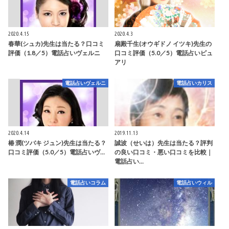
2020.4.15
2020.4.3
春華(シュカ)先生は当たる？口コミ
扇殿千生(オウギドノ イツキ)先生の
評価（1.8／5）電話占いヴェルニ
口コミ評価（5.0／5）電話占いピュ
アリ
電話占いヴェルニ
電話占いカリス
2020.4.14
2019.11.13
椿 潤(ツバキ ジュン)先生は当たる？
誠波（せいは）先生は当たる？評判
口コミ評価（5.0／5）電話占いヴ…
の良い口コミ・悪い口コミを比較｜
電話占い…
電話占いコラム
電話占いウィル