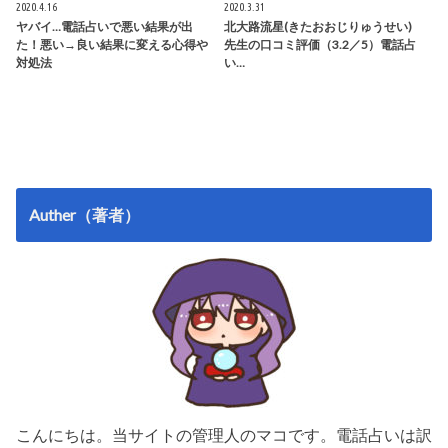
2020.4.16
2020.3.31
ヤバイ…電話占いで悪い結果が出
北大路流星(きたおおじりゅうせい)
た！悪い→良い結果に変える心得や
先生の口コミ評価（3.2／5）電話占
対処法
い…
Auther（著者）
こんにちは。当サイトの管理人のマコです。電話占いは訳