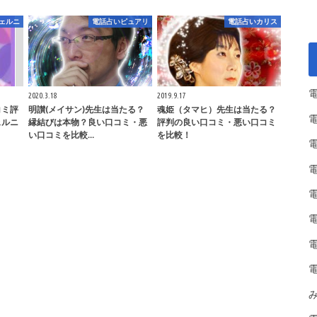
ェルニ
電話占いピュアリ
電話占いカリス
2020.3.18
2019.9.17
コミ評
明讃(メイサン)先生は当たる？
魂姫（タマヒ）先生は当たる？
ェルニ
縁結びは本物？良い口コミ・悪
評判の良い口コミ・悪い口コミ
い口コミを比較…
を比較！