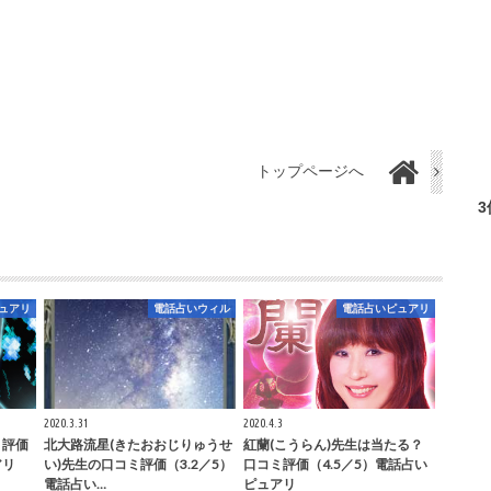
トップページへ
ュアリ
電話占いウィル
電話占いピュアリ
2020.3.31
2020.4.3
ミ評価
北大路流星(きたおおじりゅうせ
紅蘭(こうらん)先生は当たる？
アリ
い)先生の口コミ評価（3.2／5）
口コミ評価（4.5／5）電話占い
電話占い…
ピュアリ