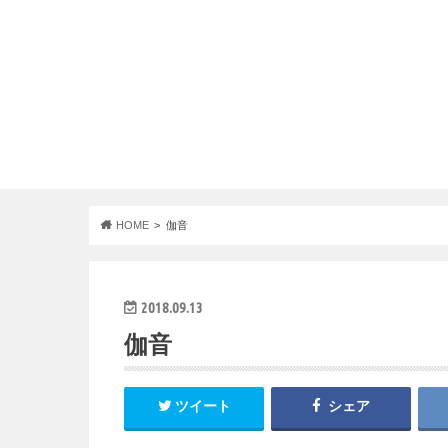
HOME
伽音
2018.09.13
伽音
ツイート
シェア