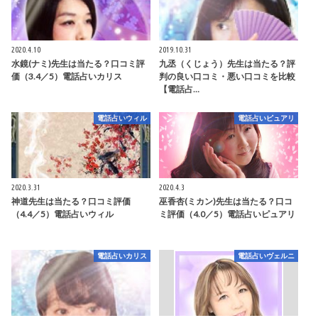
2020.4.10
2019.10.31
水鏡(ナミ)先生は当たる？口コミ評
九丞（くじょう）先生は当たる？評
価（3.4／5）電話占いカリス
判の良い口コミ・悪い口コミを比較
【電話占…
電話占いウィル
電話占いピュアリ
2020.3.31
2020.4.3
神道先生は当たる？口コミ評価
巫香杏(ミカン)先生は当たる？口コ
（4.4／5）電話占いウィル
ミ評価（4.0／5）電話占いピュアリ
電話占いカリス
電話占いヴェルニ