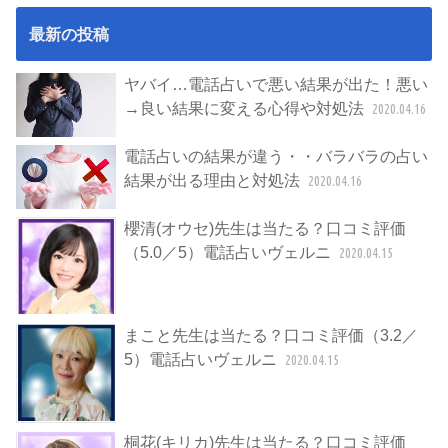
最新の投稿
ヤバイ…電話占いで悪い結果が出た！悪い
→良い結果に変える心得や対処法
2020.04.16
電話占いの結果が違う・・バラバラの占い
結果が出る理由と対処法
2020.04.16
櫻清(オウセ)先生は当たる？口コミ評価
（5.0／5）電話占いヴェルニ
2020.04.15
まこと先生は当たる？口コミ評価（3.2／
5）電話占いヴェルニ
2020.04.15
桐花(キリカ)先生は当たる？口コミ評価