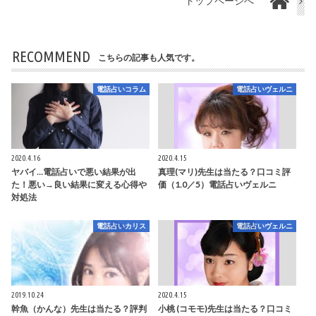
トップページへ
RECOMMEND
こちらの記事も人気です。
電話占いコラム
電話占いヴェルニ
2020.4.16
2020.4.15
ヤバイ…電話占いで悪い結果が出
真理(マリ)先生は当たる？口コミ評
た！悪い→良い結果に変える心得や
価（1.0／5）電話占いヴェルニ
対処法
電話占いカリス
電話占いヴェルニ
2019.10.24
2020.4.15
幹魚（かんな）先生は当たる？評判
小桃 (コモモ)先生は当たる？口コミ