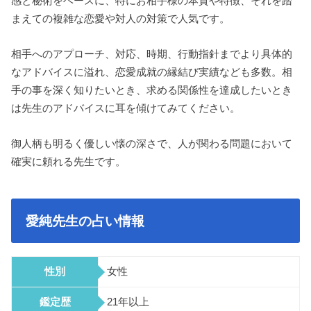
感と秘術をベースに、特にお相手様の本質や特徴、それを踏
まえての複雑な恋愛や対人の対策で人気です。
相手へのアプローチ、対応、時期、行動指針までより具体的
なアドバイスに溢れ、恋愛成就の縁結び実績なども多数。相
手の事を深く知りたいとき、求める関係性を達成したいとき
は先生のアドバイスに耳を傾けてみてください。
御人柄も明るく優しい懐の深さで、人が関わる問題において
確実に頼れる先生です。
愛純先生の占い情報
性別
女性
鑑定歴
21年以上