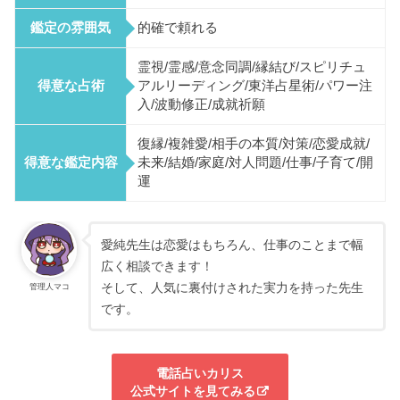
鑑定の雰囲気
的確で頼れる
霊視/霊感/意念同調/縁結び/スピリチュ
得意な占術
アルリーディング/東洋占星術/パワー注
入/波動修正/成就祈願
復縁/複雑愛/相手の本質/対策/恋愛成就/
得意な鑑定内容
未来/結婚/家庭/対人問題/仕事/子育て/開
運
愛純先生は恋愛はもちろん、仕事のことまで幅
広く相談できます！
そして、人気に裏付けされた実力を持った先生
管理人マコ
です。
電話占いカリス
公式サイトを見てみる