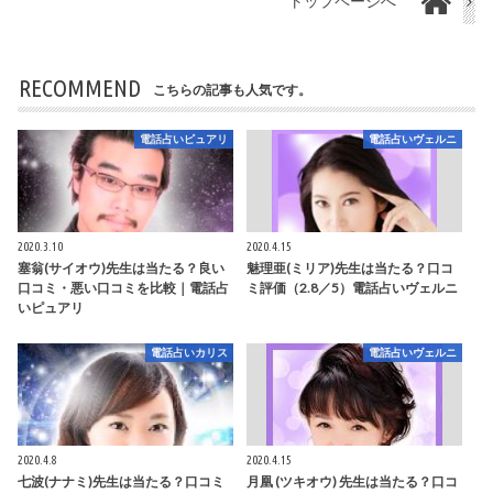
トップページへ
RECOMMEND
こちらの記事も人気です。
電話占いピュアリ
電話占いヴェルニ
2020.3.10
2020.4.15
塞翁(サイオウ)先生は当たる？良い
魅理亜(ミリア)先生は当たる？口コ
口コミ・悪い口コミを比較｜電話占
ミ評価（2.8／5）電話占いヴェルニ
いピュアリ
電話占いカリス
電話占いヴェルニ
2020.4.8
2020.4.15
七波(ナナミ)先生は当たる？口コミ
月凰 (ツキオウ) 先生は当たる？口コ